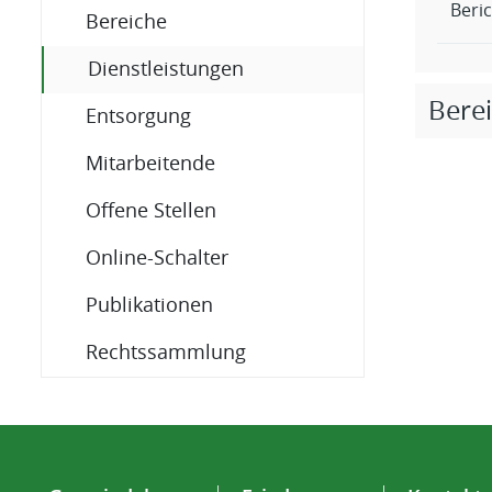
Beri
Bereiche
(ausgewählt)
Dienstleistungen
Bere
Entsorgung
Mitarbeitende
Offene Stellen
Online-Schalter
Publikationen
Rechtssammlung
Fusszeile