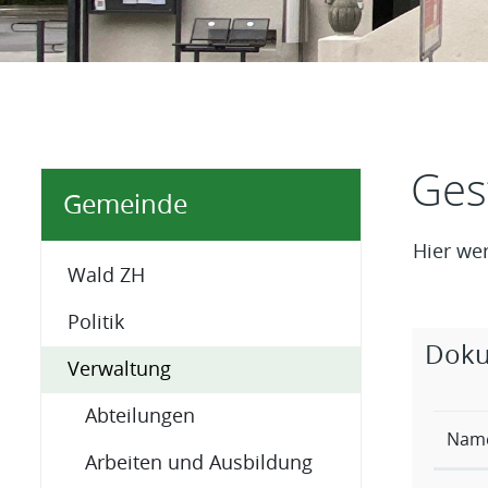
Inhal
Ges
Gemeinde
Hier we
Wald ZH
Politik
Zugehö
Dok
Verwaltung
Abteilungen
Nam
Arbeiten und Ausbildung