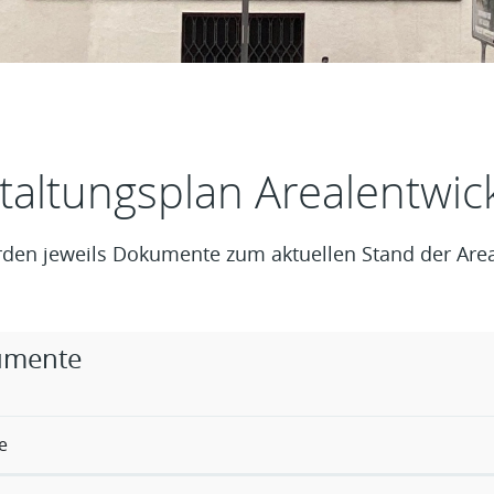
t
taltungsplan Arealentwic
rden jeweils Dokumente zum aktuellen Stand der Areal
rige Objekte
umente
e