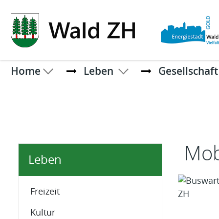
Kopfzeile
Home
Leben
Gesellschaft
Inhal
Mobi
Leben
Freizeit
Kultur