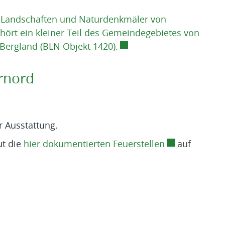
 Landschaften und Naturdenkmäler von
hört ein kleiner Teil des Gemeindegebietes von
Externer Link wird in ein
Bergland (BLN Objekt 1420).
rnord
r Ausstattung.
Externer Link 
ut die
hier dokumentierten Feuerstellen
auf
geöffnet.
euen Fenster geöffnet.