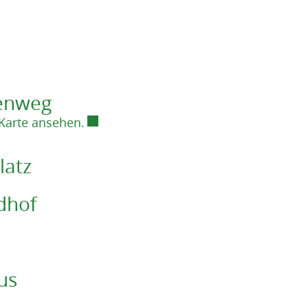
menweg
Externer Link wird in einem neuen Fens
 Karte ansehen.
latz
edhof
n
us