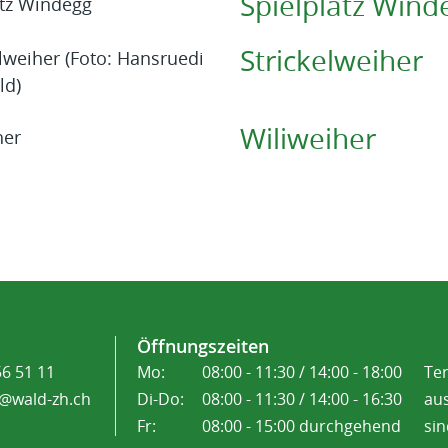
Spielplatz Wind
Strickelweiher
Wiliweiher
Öffnungszeiten
56 51 11
Mo:
08:00 - 11:30 / 14:00 - 18:00
Te
@wald-zh.ch
Di-Do:
08:00 - 11:30 / 14:00 - 16:30
aus
Fr:
08:00 - 15:00 durchgehend
sin