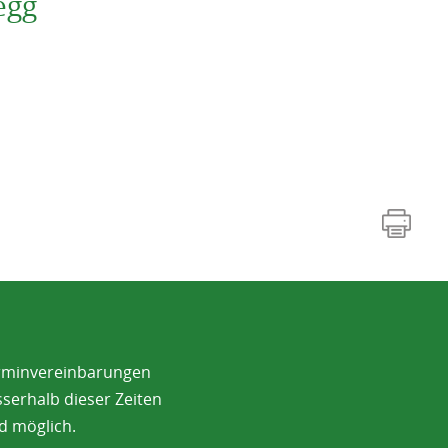
egg
rminvereinbarungen
serhalb dieser Zeiten
d möglich.