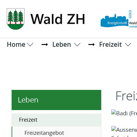
Kopfzeile
Home
Leben
Freizeit
Inhal
Fre
Leben
Freizeit
(ausgewählt)
Freizeitangebot