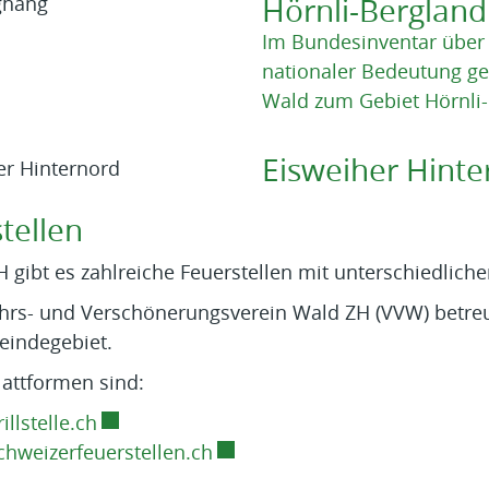
Hörnli-Bergland
Im Bundesinventar über
nationaler Bedeutung ge
Wald zum Gebiet Hörnli-
Eisweiher Hinte
tellen
H gibt es zahlreiche Feuerstellen mit unterschiedliche
hrs- und Verschönerungsverein Wald ZH (VVW) betre
indegebiet.
lattformen sind:
Externer Link wird in einem neuen Fenster 
llstelle.ch
Externer Link wird in einem n
hweizerfeuerstellen.ch