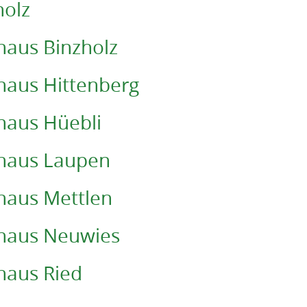
holz
lhaus Binzholz
lhaus Hittenberg
lhaus Hüebli
lhaus Laupen
lhaus Mettlen
lhaus Neuwies
lhaus Ried