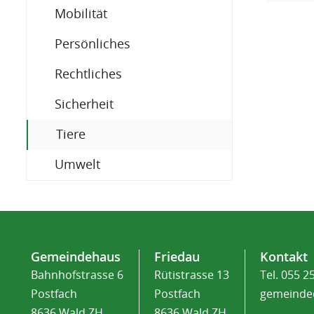
Mobilität
Persönliches
Rechtliches
Sicherheit
(ausgewählt)
Tiere
Umwelt
Fusszeile
Gemeindehaus
Friedau
Kontakt
Bahnhofstrasse 6
Rütistrasse 13
Tel.
055 2
Postfach
Postfach
gemeinde
8636 Wald ZH
8636 Wald ZH