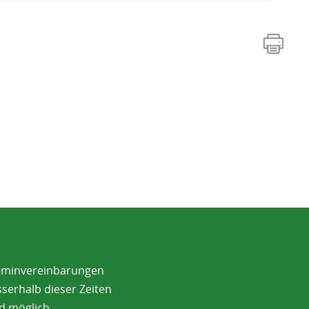
rminvereinbarungen
serhalb dieser Zeiten
d möglich.