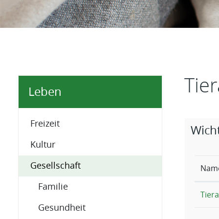
Inhal
Tier
Leben
Zugehö
Freizeit
Wicht
Kultur
Gesellschaft
Nam
Familie
Tier
Gesundheit