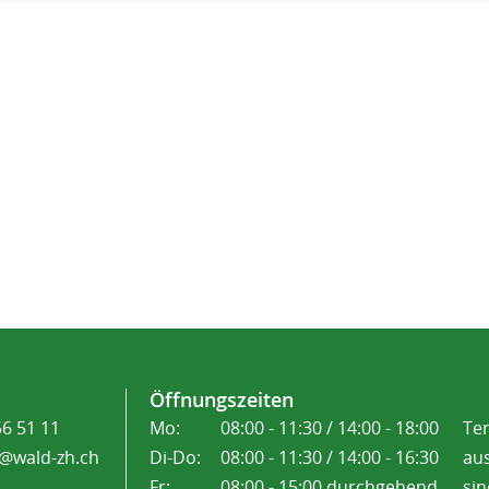
Öffnungszeiten
56 51 11
Mo:
08:00 - 11:30 / 14:00 - 18:00
Te
@wald-zh.ch
Di-Do:
08:00 - 11:30 / 14:00 - 16:30
aus
Fr:
08:00 - 15:00 durchgehend
sin