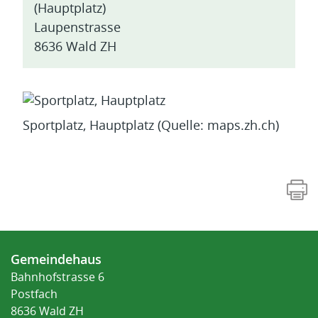
(Hauptplatz)
Laupenstrasse
8636 Wald ZH
Sportplatz, Hauptplatz (Quelle: maps.zh.ch)
Fusszeile
Gemeindehaus
Bahnhofstrasse 6
Postfach
8636 Wald ZH