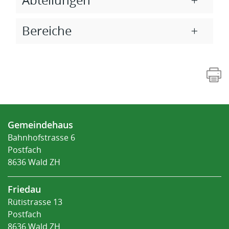
Abteilungen
Bereiche
Fusszeile
Gemeindehaus
Bahnhofstrasse 6
Postfach
8636 Wald ZH
Friedau
Rütistrasse 13
Postfach
8636 Wald ZH