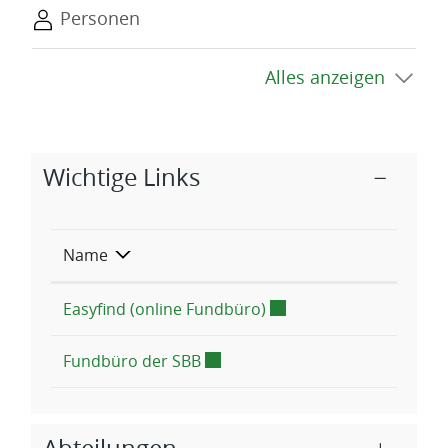
Eine möglichst genaue Beschreibung des
Personen
Gegenstand…
Alles anzeigen
Zugehörige Objekte
Wichtige Links
Name
Externer Link wird in e
Easyfind (online Fundbüro)
Externer Link wird in einem neue
Fundbüro der SBB