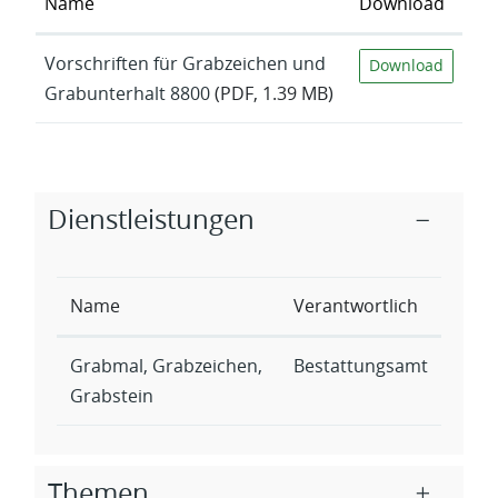
Name
Download
Vorschriften für Grabzeichen und
Download
Grabunterhalt 8800
(PDF, 1.39 MB)
Zugehörige Objekte
Dienstleistungen
Name
Verantwortlich
Grabmal, Grabzeichen,
Bestattungsamt
Grabstein
Themen