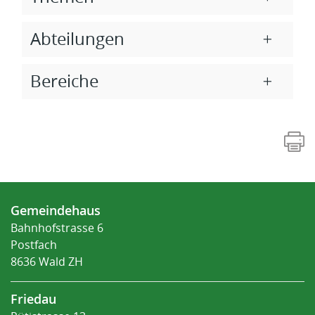
Abteilungen
Bereiche
Fusszeile
Gemeindehaus
Bahnhofstrasse 6
Postfach
8636 Wald ZH
Friedau