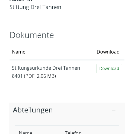
Stiftung Drei Tannen
Dokumente
Name
Download
Stiftungsurkunde Drei Tannen
Download
8401
(PDF, 2.06 MB)
Zugehörige Objekte
Abteilungen
Name
Telefon