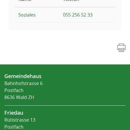
Soziales
055 256 52 33
Fusszeile
Gemeindehaus
Bahnhofstrasse 6
Postfach
8636 Wald ZH
Friedau
Rütistrasse 13
Postfach