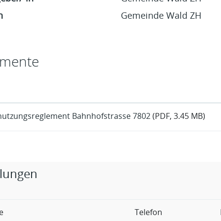
n
Gemeinde Wald ZH
mente
utzungsreglement Bahnhofstrasse 7802
(PDF, 3.45 MB)
rige Objekte
ilungen
e
Telefon