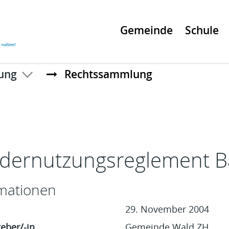
Gemeinde
Schule
ung
Rechtssammlung
t
dernutzungsreglement B
mationen
29. November 2004
eber/-in
Gemeinde Wald ZH