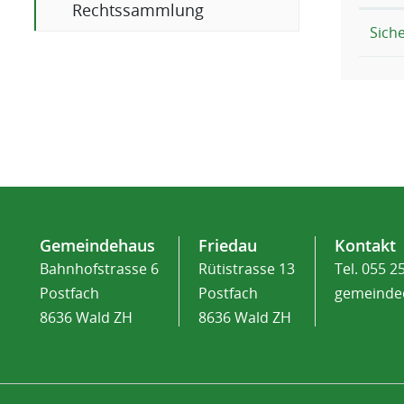
(ausgewählt)
Rechtssammlung
Sich
Fusszeile
Gemeindehaus
Friedau
Kontakt
Bahnhofstrasse 6
Rütistrasse 13
Tel.
055 2
Postfach
Postfach
gemeinde
8636 Wald ZH
8636 Wald ZH