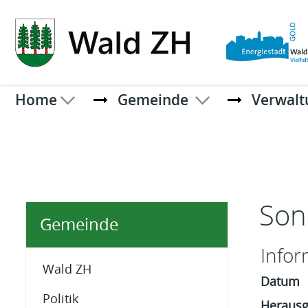
Kopfzeile
Home
Gemeinde
Verwalt
Inhal
Son
Gemeinde
Infor
Wald ZH
Datum
Politik
Herausg