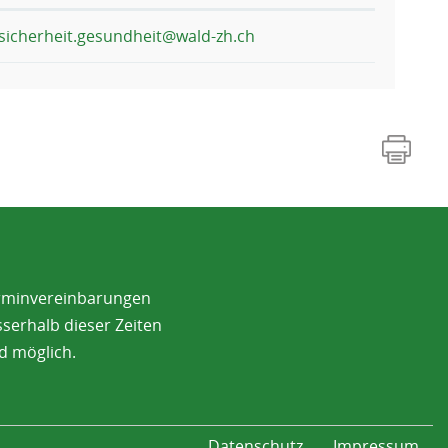
sicherheit.gesundheit@wald-zh.ch
rminvereinbarungen
serhalb dieser Zeiten
d möglich.
Datenschutz
Impressum