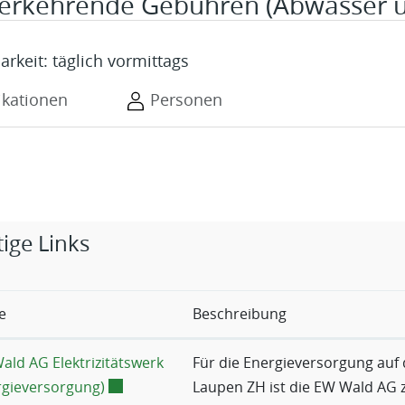
erkehrende Gebühren (Abwasser un
arkeit: täglich vormittags
ikationen
Personen
rige Objekte
ige Links
e
Beschreibung
ald AG Elektrizitätswerk
Für die Energieversorgung au
Externer Link wird in einem neuen Fenster g
rgieversorgung)
Laupen ZH ist die EW Wald AG z