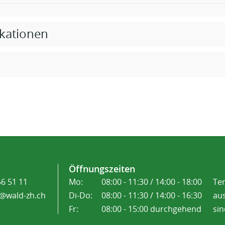
ikationen
Öffnungszeiten
56 51 11
Mo:
08:00 - 11:30 / 14:00 - 18:00
Te
@wald-zh.ch
Di-Do:
08:00 - 11:30 / 14:00 - 16:30
aus
Fr:
08:00 - 15:00 durchgehend
sin