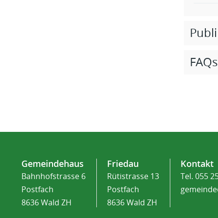
Publ
FAQs
Fusszeile
Gemeindehaus
Friedau
Kontakt
Bahnhofstrasse 6
Rütistrasse 13
Tel.
055 2
Postfach
Postfach
gemeinde
8636 Wald ZH
8636 Wald ZH