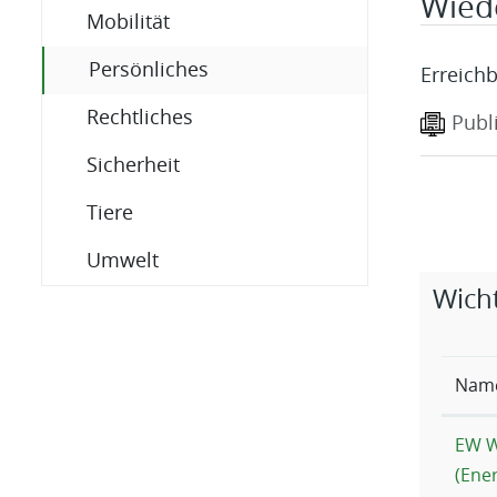
Wied
Mobilität
(ausgewählt)
Persönliches
Erreichb
Rechtliches
Publ
Sicherheit
Tiere
Umwelt
Zugehö
Wicht
Nam
EW W
(Ene