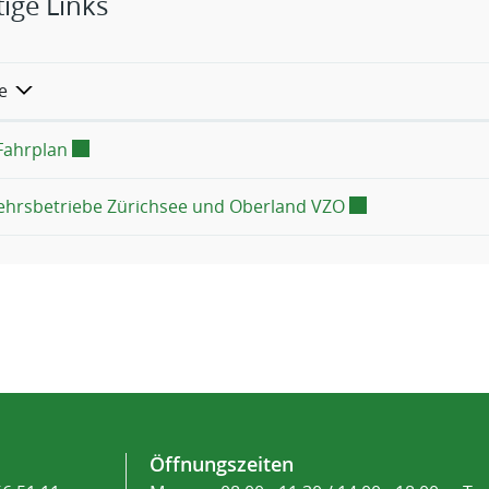
ige Links
e
Externer Link wird in einem neuen Fenster geöffnet
Fahrplan
Externer Link wir
ehrsbetriebe Zürichsee und Oberland VZO
Öffnungszeiten