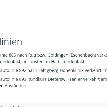
t
linien
linie 885 nach Rüti bzw. Goldingen (Eschenbach) ve
stundentakt, ansonsten im Halbstundentakt.
autolinie 892 nach Faltigberg-Höhenklinik verkehrt i
tautolinie 893 Rundkurs Dieterswil-Tänler verkehrt 
en Abständen.
rige Objekte