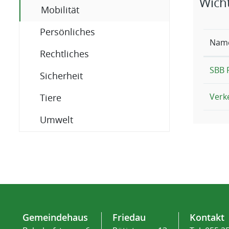
Wicht
(ausgewählt)
Mobilität
Persönliches
Nam
Rechtliches
SBB 
Sicherheit
Verk
Tiere
Umwelt
Fusszeile
Gemeindehaus
Friedau
Kontakt