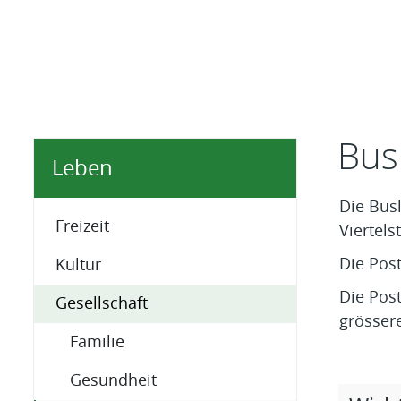
Inhal
Bus
Leben
Die Bus
Freizeit
Viertel
Die Post
Kultur
Die Pos
Gesellschaft
grösser
Familie
Gesundheit
Zugehö