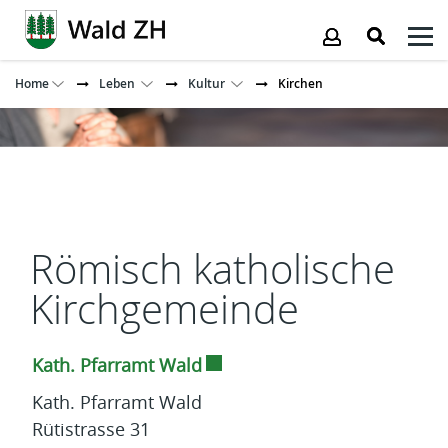
Kopfzeile
Home
Leben
Kultur
Kirchen
Inhalt
Römisch katholische
Kirchgemeinde
Externer Link wird in einem 
Kath. Pfarramt Wald
Kath. Pfarramt Wald
Rütistrasse 31