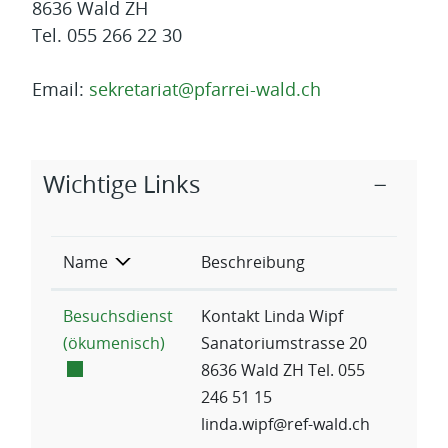
8636 Wald ZH
Tel. 055 266 22 30
Email:
sekretariat@pfarrei-wald.ch
Zugehörige Objekte
Wichtige Links
Name
Beschreibung
Besuchsdienst
Kontakt Linda Wipf
Externer Link wird in einem neuen Fen
(ökumenisch)
Sanatoriumstrasse 20
8636 Wald ZH Tel. 055
246 51 15
linda.wipf@ref-wald.ch