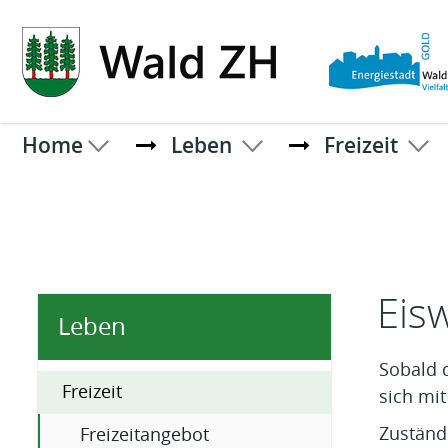
Kopfzeile
Home
Leben
Freizeit
Inhal
Eis
Leben
Sobald d
Freizeit
sich mit
(ausgewählt)
Zuständi
Freizeitangebot