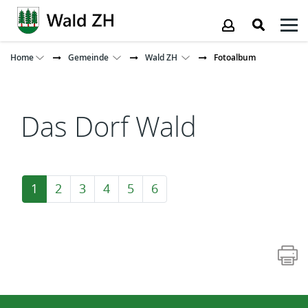
Kopfzeile
Home
Gemeinde
Wald ZH
Fotoalbum
Inhalt
Das Dorf Wald
1
2
3
4
5
6