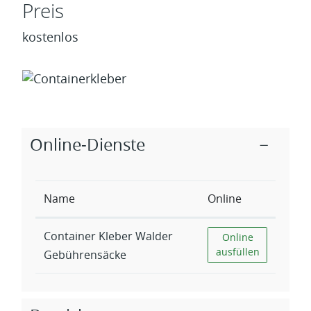
Preis
kostenlos
Zugehörige Objekte
Online-Dienste
Name
Online
Container Kleber Walder
Container Kleber 
Online
ausfüllen
Gebührensäcke