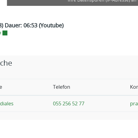
Ihre Datenspuren (IP-Adresse) an 
8) Dauer: 06:53 (Youtube)
Externer Link wird in einem neuen Fenster geöffnet.
V
rige Objekte
iche
e
Telefon
Kon
diales
055 256 52 77
pra