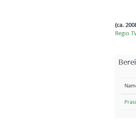
(ca. 200
Regio T
Zugehö
Bere
Nam
Präsi