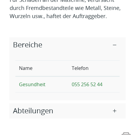
Für Schäden an der Maschine, verursacht
durch Fremdbestandteile wie Metall, Steine,
Wurzeln usw., haftet der Auftraggeber.
Zugehörige Objekte
Bereiche
Name
Telefon
Gesundheit
055 256 52 44
Abteilungen