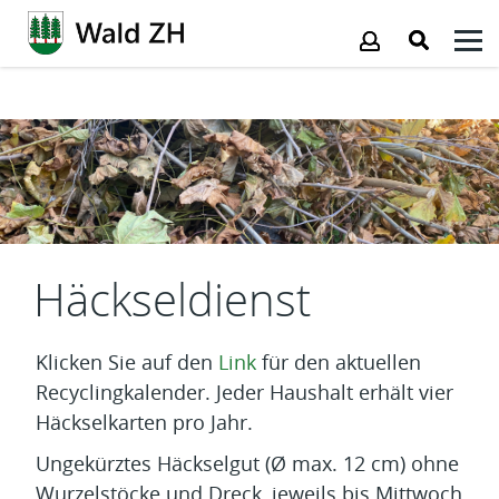
Kopfzeile
Inhalt
Häckseldienst
Klicken Sie auf den
Link
für den aktuellen
Recyclingkalender. Jeder Haushalt erhält vier
Häckselkarten pro Jahr.
Ungekürztes Häckselgut (Ø max. 12 cm) ohne
Wurzelstöcke und Dreck, jeweils bis Mittwoch