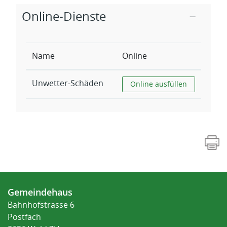
Zugehörige Objekte
Online-Dienste
Name
Online
Unwetter-Schäden
Unwetter-Schäden
Online ausfüllen
Fusszeile
Gemeindehaus
Bahnhofstrasse 6
Postfach