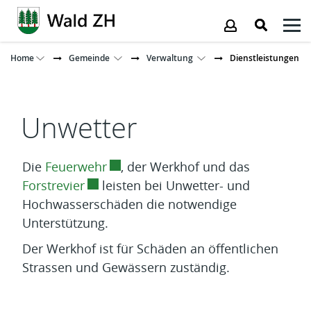
Kopfzeile
Home
Gemeinde
Verwaltung
Dienstleistungen
Inhalt
Unwetter
Externer Link wird in einem neuen 
Die
Feuerwehr
, der Werkhof und das
Externer Link wird in einem neuen Fens
Forstrevier
leisten bei Unwetter- und
Hochwasserschäden die notwendige
Unterstützung.
Der Werkhof ist für Schäden an öffentlichen
Strassen und Gewässern zuständig.