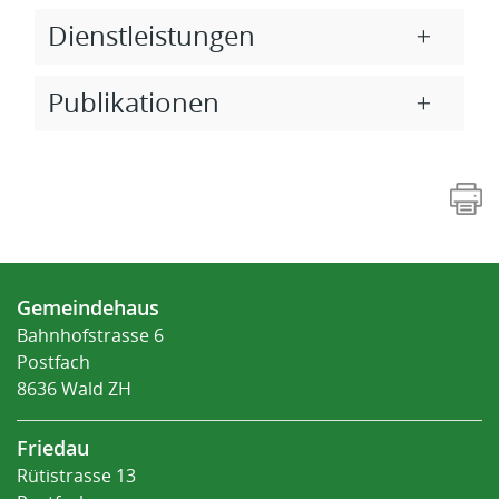
Dienstleistungen
Publikationen
Fusszeile
Gemeindehaus
Bahnhofstrasse 6
Postfach
8636 Wald ZH
Friedau
Rütistrasse 13