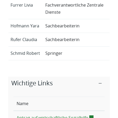
Furrer Livia
Fachverantwortliche Zentrale
Dienste
Hofmann Yara
Sachbearbeiterin
Rufer Claudia
Sachbearbeiterin
Schmid Robert
Springer
Zugehörige Objekte
Wichtige Links
Name
Externer Link 
Antrag auf wirtschaftliche Sozialhilfe