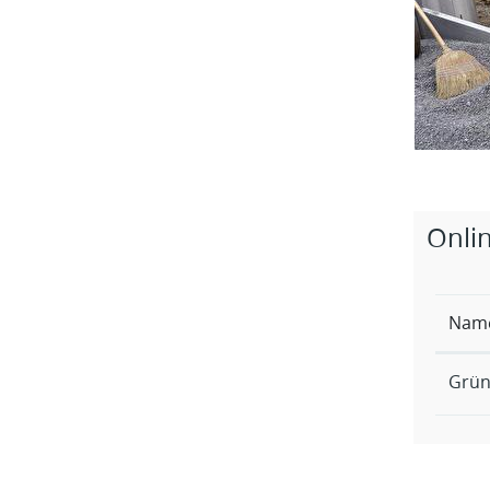
Zugehö
Onli
Nam
Grün