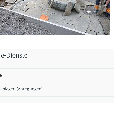
rige Objekte
ne-Dienste
e
anlagen (Anregungen)