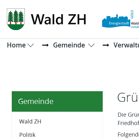
Kopfzeile
Home
Gemeinde
Verwalt
Inhal
Grü
Gemeinde
Die Grü
Wald ZH
Friedho
Folgend
Politik