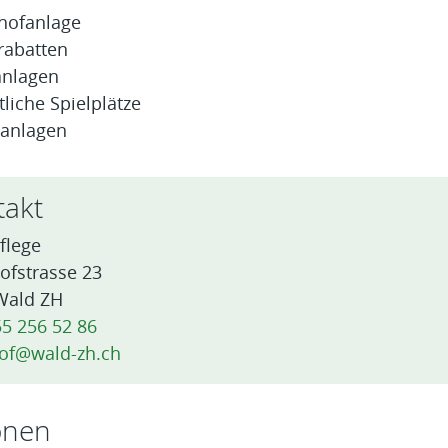
hofanlage
rabatten
anlagen
tliche Spielplätze
tanlagen
takt
flege
ofstrasse 23
Wald ZH
5 256 52 86
of@wald-zh.ch
onen