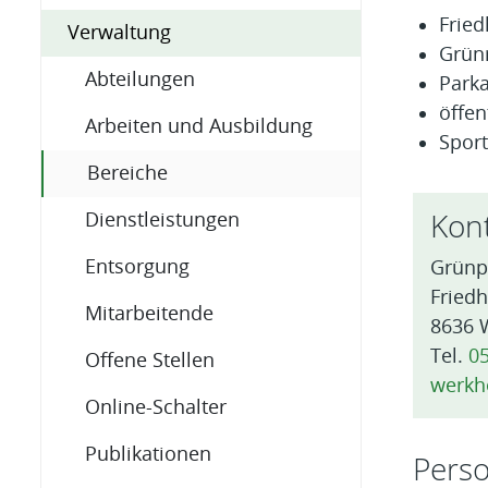
Fried
Verwaltung
Grün
Abteilungen
Park
öffen
Arbeiten und Ausbildung
Spor
(ausgewählt)
Bereiche
Kon
Dienstleistungen
Entsorgung
Grünp
Friedh
Mitarbeitende
8636 
Tel.
05
Offene Stellen
werkh
Online-Schalter
Publikationen
Pers