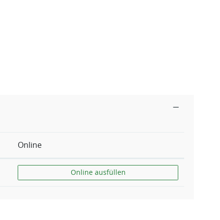
Online
Grünanlagen (Anregungen)
Online ausfüllen