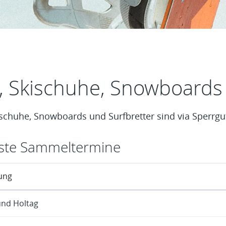
t
s, Skischuhe, Snowboards
ischuhe, Snowboards und Surfbretter sind via Sperrgu
ste Sammeltermine
ung
und Holtag