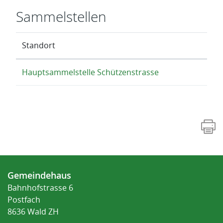
Sammelstellen
Standort
Hauptsammelstelle Schützenstrasse
Fusszeile
Gemeindehaus
Bahnhofstrasse 6
Postfach
8636 Wald ZH