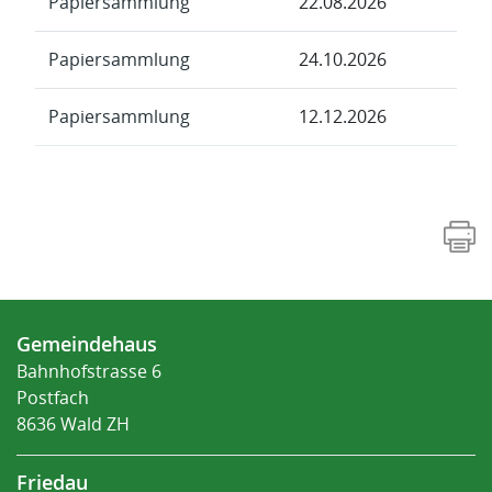
Papiersammlung
22.08.2026
Papiersammlung
24.10.2026
Papiersammlung
12.12.2026
Fusszeile
Gemeindehaus
Bahnhofstrasse 6
Postfach
8636 Wald ZH
Friedau